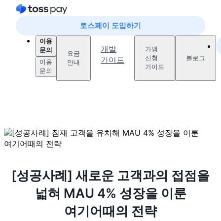
토스페이 도입하기
이용
개발
가맹
문의
요금
신청
블로그
가이드
이용
안내
가이드
문의
[성공사례] 새로운 고객과의 접점을
넓혀 MAU 4% 성장을 이룬
여기어때의 전략